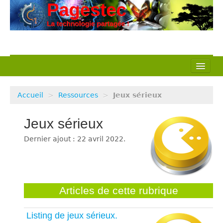
L’association
Accueil
>
Ressources
>
Jeux sérieux
Nos actions
Jeux sérieux
Notre métier
Dernier ajout : 22 avril 2022.
Pédagogie
Ressources
Articles de cette rubrique
Veille Techno
Listing de jeux sérieux.