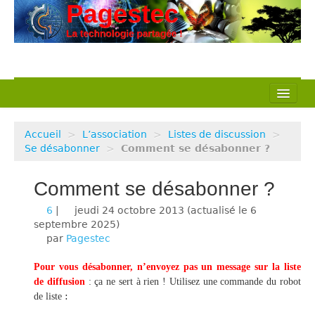
L’association
Accueil
>
L’association
>
Listes de discussion
>
Nos actions
Se désabonner
>
Comment se désabonner ?
Notre métier
Comment se désabonner ?
Pédagogie
6
|
jeudi 24 octobre 2013
(actualisé le
6
septembre 2025
)
par
Ressources
Pagestec
Pour vous désabonner, n’envoyez pas un message sur la liste
Veille Techno
de diffusion
: ça ne sert à rien ! Utilisez une commande du robot
:
de liste